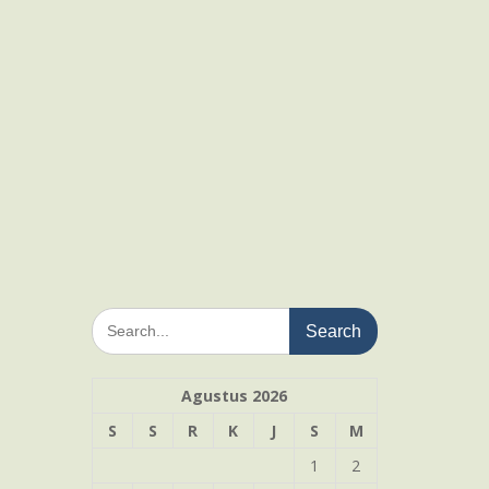
Search
for:
Agustus 2026
S
S
R
K
J
S
M
1
2