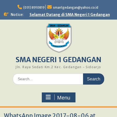
Skip
to
(031) 8910819
sman1gedangan@yahoo.co.id
content
Notice:
Selamat Datang di SMA Negeri 1 Gedangan
SMA NEGERI 1 GEDANGAN
Jln. Raya Sedati Km.2 Kec. Gedangan – Sidoarjo
Search
for:
Menu
WhatsApp Image 2017-08-06 at