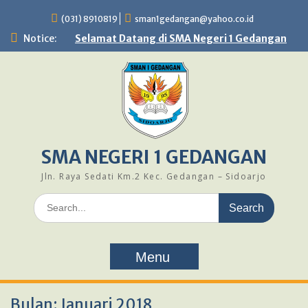
Skip
(031) 8910819
sman1gedangan@yahoo.co.id
to
content
Notice:
Selamat Datang di SMA Negeri 1 Gedangan
SMA NEGERI 1 GEDANGAN
Jln. Raya Sedati Km.2 Kec. Gedangan – Sidoarjo
Search
for:
Menu
Bulan:
Januari 2018