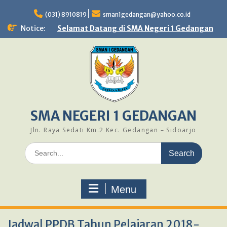
Skip
to
(031) 8910819
sman1gedangan@yahoo.co.id
content
Notice:
Selamat Datang di SMA Negeri 1 Gedangan
SMA NEGERI 1 GEDANGAN
Jln. Raya Sedati Km.2 Kec. Gedangan – Sidoarjo
Search
for:
Menu
Jadwal PPDB Tahun Pelajaran 2018-