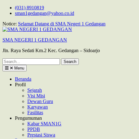
Skip
(031) 8910819
to
sman1gedangan@yahoo.co.id
content
Notice:
Selamat Datang di SMA Negeri 1 Gedangan
SMA NEGERI 1 GEDANGAN
Jln. Raya Sedati Km.2 Kec. Gedangan – Sidoarjo
Search
for:
Menu
Beranda
Profil
Sejarah
Visi Misi
Dewan Guru
Karyawan
Fasilitas
Pengumuman
Kabar SMAN1G
PPDB
Prestasi Siswa