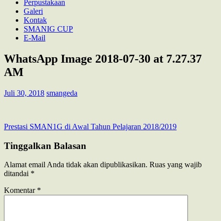
Perpustakaan
Galeri
Kontak
SMANIG CUP
E-Mail
WhatsApp Image 2018-07-30 at 7.27.37
AM
Juli 30, 2018
smangeda
Navigasi
Prestasi SMAN1G di Awal Tahun Pelajaran 2018/2019
pos
Tinggalkan Balasan
Alamat email Anda tidak akan dipublikasikan.
Ruas yang wajib
ditandai
*
Komentar
*