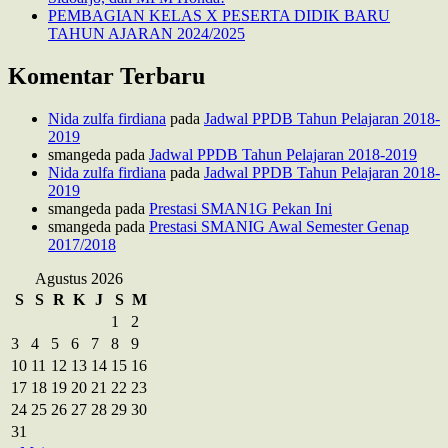
PEMBAGIAN KELAS X PESERTA DIDIK BARU
TAHUN AJARAN 2024/2025
Komentar Terbaru
Nida zulfa firdiana
pada
Jadwal PPDB Tahun Pelajaran 2018-
2019
smangeda
pada
Jadwal PPDB Tahun Pelajaran 2018-2019
Nida zulfa firdiana
pada
Jadwal PPDB Tahun Pelajaran 2018-
2019
smangeda
pada
Prestasi SMAN1G Pekan Ini
smangeda
pada
Prestasi SMANIG Awal Semester Genap
2017/2018
Agustus 2026
S
S
R
K
J
S
M
1
2
3
4
5
6
7
8
9
10
11
12
13
14
15
16
17
18
19
20
21
22
23
24
25
26
27
28
29
30
31