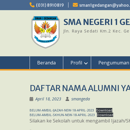
Skip
(031) 8910819
sman1gedangan@yahoo.c
to
content
SMA NEGERI 1 
Jln. Raya Sedati Km.2 Kec. G
Beranda
Profil
Pengumuman
DAFTAR NAMA ALUMNI YA
April 18, 2023
smangeda
BELUM-AMBIL-IJAZAH-NEW-18-APRIL-2023
Download
BELUM-AMBIL-SKHUN-NEW-18-APRIL-2023
Download
Silakan ke Sekolah untuk mengambil Ijazah