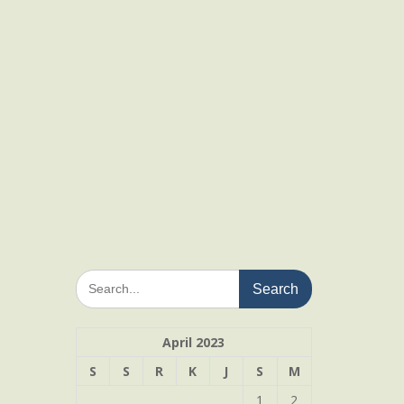
Search
for:
April 2023
S
S
R
K
J
S
M
1
2