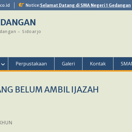
o.id
Notice:
Selamat Datang di SMA Negeri 1 Gedangan
GEDANGAN
edangan – Sidoarjo
Perpustakaan
Galeri
Kontak
SMA
NG BELUM AMBIL IJAZAH
/SKHUN