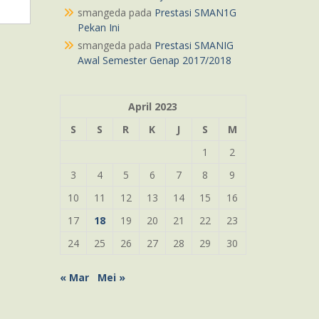
smangeda
pada
Prestasi SMAN1G
Pekan Ini
smangeda
pada
Prestasi SMANIG
Awal Semester Genap 2017/2018
April 2023
S
S
R
K
J
S
M
1
2
3
4
5
6
7
8
9
10
11
12
13
14
15
16
17
18
19
20
21
22
23
24
25
26
27
28
29
30
« Mar
Mei »