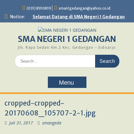
Skip
(031) 8910819
sman1gedangan@yahoo.co.id
to
content
Notice:
Selamat Datang di SMA Negeri 1 Gedangan
SMA NEGERI 1 GEDANGAN
Jln. Raya Sedati Km.2 Kec. Gedangan – Sidoarjo
Search
for:
Menu
cropped-cropped-
20170608_105707-2-1.jpg
Juli 31, 2017
smangeda