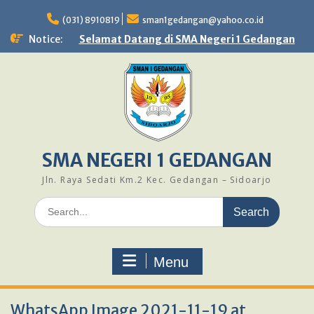
Skip
to
(031) 8910819
sman1gedangan@yahoo.co.id
content
Notice:
Selamat Datang di SMA Negeri 1 Gedangan
SMA NEGERI 1 GEDANGAN
Jln. Raya Sedati Km.2 Kec. Gedangan – Sidoarjo
Search
for:
Menu
WhatsApp Image 2021-11-19 at