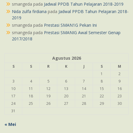
smangeda
pada
Jadwal PPDB Tahun Pelajaran 2018-2019
Nida zulfa firdiana
pada
Jadwal PPDB Tahun Pelajaran 2018-
2019
smangeda
pada
Prestasi SMAN1G Pekan Ini
smangeda
pada
Prestasi SMANIG Awal Semester Genap
2017/2018
Agustus 2026
S
S
R
K
J
S
M
1
2
3
4
5
6
7
8
9
10
11
12
13
14
15
16
17
18
19
20
21
22
23
24
25
26
27
28
29
30
31
« Mei