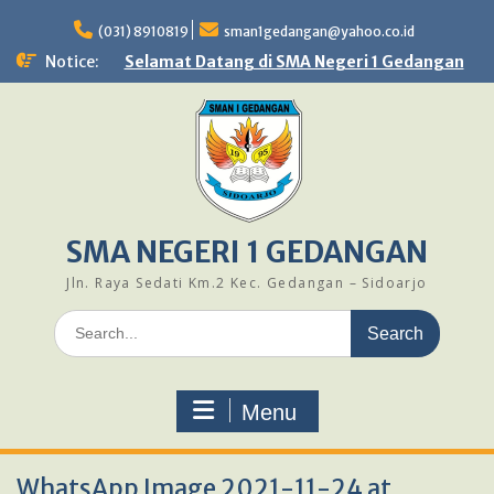
Skip
to
(031) 8910819
sman1gedangan@yahoo.co.id
content
Notice:
Selamat Datang di SMA Negeri 1 Gedangan
SMA NEGERI 1 GEDANGAN
Jln. Raya Sedati Km.2 Kec. Gedangan – Sidoarjo
Search
for:
Menu
WhatsApp Image 2021-11-24 at