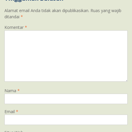
Alamat email Anda tidak akan dipublikasikan.
Ruas yang wajib
ditandai
*
Komentar
*
Nama
*
Email
*