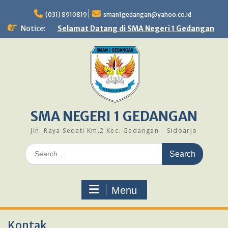
Skip
to
(031) 8910819
sman1gedangan@yahoo.co.id
content
Notice:
Selamat Datang di SMA Negeri 1 Gedangan
SMA NEGERI 1 GEDANGAN
Jln. Raya Sedati Km.2 Kec. Gedangan – Sidoarjo
Search
for:
Menu
Kontak