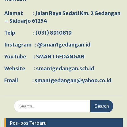
Alamat : Jalan Raya Sedati Km. 2 Gedangan
– Sidoarjo 61254
Telp : (031) 8910819
Instagram : @sman1gedangan.id
YouTube : SMAN 1 GEDANGAN
Website : sman1gedangan.sch.id
Email : sman1gedangan@yahoo.co.id
Search
for:
Pos-pos Terbaru