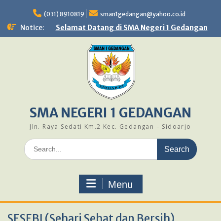
Skip
to
(031) 8910819
sman1gedangan@yahoo.co.id
content
Notice:
Selamat Datang di SMA Negeri 1 Gedangan
SMA NEGERI 1 GEDANGAN
Jln. Raya Sedati Km.2 Kec. Gedangan – Sidoarjo
Search
for:
Menu
SESEBI (Sehari Sehat dan Bersih)