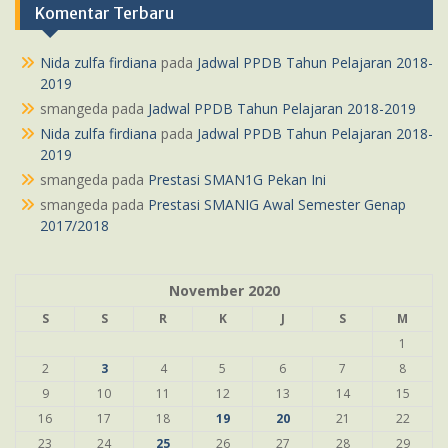
Komentar Terbaru
Nida zulfa firdiana
pada
Jadwal PPDB Tahun Pelajaran 2018-
2019
smangeda
pada
Jadwal PPDB Tahun Pelajaran 2018-2019
Nida zulfa firdiana
pada
Jadwal PPDB Tahun Pelajaran 2018-
2019
smangeda
pada
Prestasi SMAN1G Pekan Ini
smangeda
pada
Prestasi SMANIG Awal Semester Genap
2017/2018
November 2020
S
S
R
K
J
S
M
1
2
3
4
5
6
7
8
9
10
11
12
13
14
15
16
17
18
19
20
21
22
23
24
25
26
27
28
29