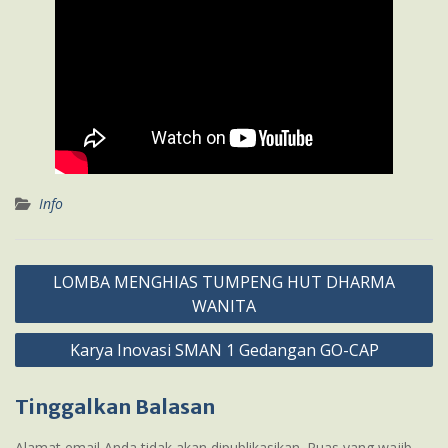
Info
Navigasi
LOMBA MENGHIAS TUMPENG HUT DHARMA
pos
WANITA
Karya Inovasi SMAN 1 Gedangan GO-CAP
Tinggalkan Balasan
Alamat email Anda tidak akan dipublikasikan.
Ruas yang wajib