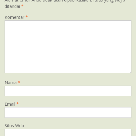
ditandai
*
Komentar
*
Nama
*
Email
*
Situs Web