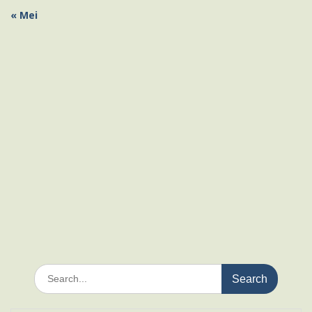
« Mei
Search
for: