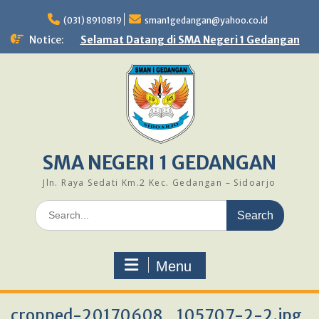
Skip
to
(031) 8910819
sman1gedangan@yahoo.co.id
content
Notice:
Selamat Datang di SMA Negeri 1 Gedangan
SMA NEGERI 1 GEDANGAN
Jln. Raya Sedati Km.2 Kec. Gedangan – Sidoarjo
Search
for:
Menu
cropped-20170608_105707-2-2.jpg