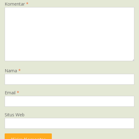
Komentar
*
Nama
*
Email
*
Situs Web