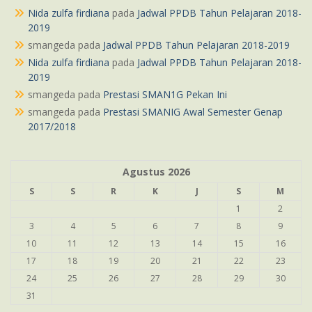
Nida zulfa firdiana
pada
Jadwal PPDB Tahun Pelajaran 2018-
2019
smangeda
pada
Jadwal PPDB Tahun Pelajaran 2018-2019
Nida zulfa firdiana
pada
Jadwal PPDB Tahun Pelajaran 2018-
2019
smangeda
pada
Prestasi SMAN1G Pekan Ini
smangeda
pada
Prestasi SMANIG Awal Semester Genap
2017/2018
Agustus 2026
S
S
R
K
J
S
M
1
2
3
4
5
6
7
8
9
10
11
12
13
14
15
16
17
18
19
20
21
22
23
24
25
26
27
28
29
30
31