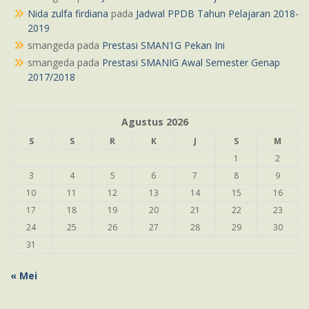
Nida zulfa firdiana
pada
Jadwal PPDB Tahun Pelajaran 2018-
2019
smangeda
pada
Prestasi SMAN1G Pekan Ini
smangeda
pada
Prestasi SMANIG Awal Semester Genap
2017/2018
Agustus 2026
S
S
R
K
J
S
M
1
2
3
4
5
6
7
8
9
10
11
12
13
14
15
16
17
18
19
20
21
22
23
24
25
26
27
28
29
30
31
« Mei