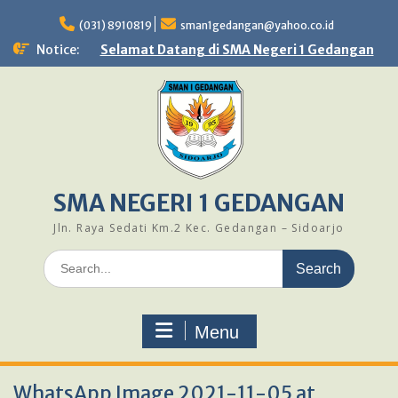
Skip
to
(031) 8910819
sman1gedangan@yahoo.co.id
content
Notice:
Selamat Datang di SMA Negeri 1 Gedangan
SMA NEGERI 1 GEDANGAN
Jln. Raya Sedati Km.2 Kec. Gedangan – Sidoarjo
Search
for:
Menu
WhatsApp Image 2021-11-05 at