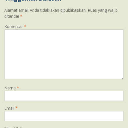
Alamat email Anda tidak akan dipublikasikan.
Ruas yang wajib
ditandai
*
Komentar
*
Nama
*
Email
*