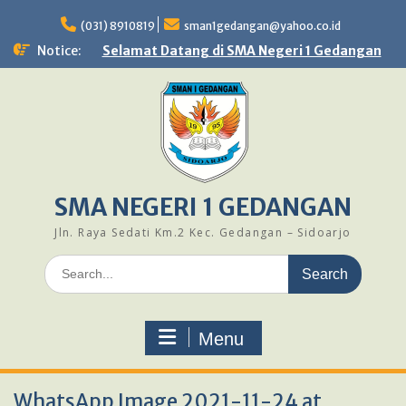
Skip
to
(031) 8910819
sman1gedangan@yahoo.co.id
content
Notice:
Selamat Datang di SMA Negeri 1 Gedangan
SMA NEGERI 1 GEDANGAN
Jln. Raya Sedati Km.2 Kec. Gedangan – Sidoarjo
Search
for:
Menu
WhatsApp Image 2021-11-24 at