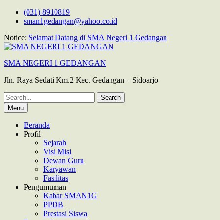
Skip
(031) 8910819
to
sman1gedangan@yahoo.co.id
content
Notice:
Selamat Datang di SMA Negeri 1 Gedangan
SMA NEGERI 1 GEDANGAN
Jln. Raya Sedati Km.2 Kec. Gedangan – Sidoarjo
Search
for:
Menu
Beranda
Profil
Sejarah
Visi Misi
Dewan Guru
Karyawan
Fasilitas
Pengumuman
Kabar SMAN1G
PPDB
Prestasi Siswa