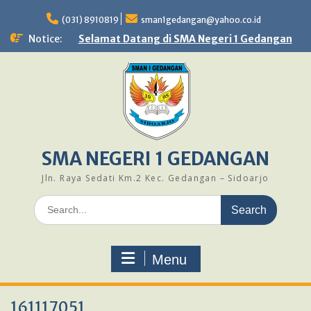
Skip
to
(031) 8910819
sman1gedangan@yahoo.co.id
content
Notice:
Selamat Datang di SMA Negeri 1 Gedangan
SMA NEGERI 1 GEDANGAN
Jln. Raya Sedati Km.2 Kec. Gedangan – Sidoarjo
Search
for:
Menu
161117051