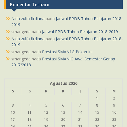
Komentar Terbaru
Nida zulfa firdiana
pada
Jadwal PPDB Tahun Pelajaran 2018-
2019
smangeda
pada
Jadwal PPDB Tahun Pelajaran 2018-2019
Nida zulfa firdiana
pada
Jadwal PPDB Tahun Pelajaran 2018-
2019
smangeda
pada
Prestasi SMAN1G Pekan Ini
smangeda
pada
Prestasi SMANIG Awal Semester Genap
2017/2018
Agustus 2026
S
S
R
K
J
S
M
1
2
3
4
5
6
7
8
9
10
11
12
13
14
15
16
17
18
19
20
21
22
23
24
25
26
27
28
29
30