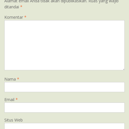
Alamat email Anda tidak akan dipublikasikan.
Ruas yang wajib
ditandai
*
Komentar
*
Nama
*
Email
*
Situs Web