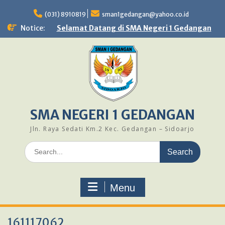
Skip
to
(031) 8910819
sman1gedangan@yahoo.co.id
content
Notice:
Selamat Datang di SMA Negeri 1 Gedangan
SMA NEGERI 1 GEDANGAN
Jln. Raya Sedati Km.2 Kec. Gedangan – Sidoarjo
Search
for:
Menu
161117062