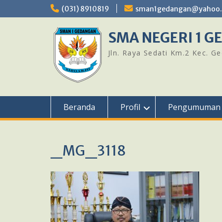
Skip
(031) 8910819
sman1gedangan@yahoo.c
to
content
SMA NEGERI 1 
Jln. Raya Sedati Km.2 Kec. G
Beranda
Profil
Pengumuman
_MG_3118