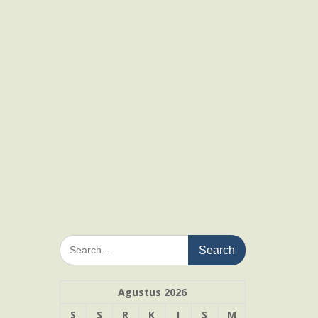
Search
for:
Agustus 2026
S
S
R
K
J
S
M