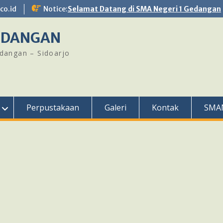
o.id
Notice:
Selamat Datang di SMA Negeri 1 Gedangan
GEDANGAN
edangan – Sidoarjo
Perpustakaan
Galeri
Kontak
SMA