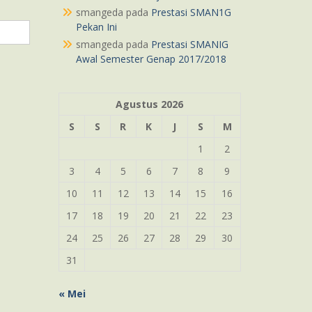
smangeda
pada
Prestasi SMAN1G
Pekan Ini
smangeda
pada
Prestasi SMANIG
Awal Semester Genap 2017/2018
Agustus 2026
S
S
R
K
J
S
M
1
2
3
4
5
6
7
8
9
10
11
12
13
14
15
16
17
18
19
20
21
22
23
24
25
26
27
28
29
30
31
« Mei