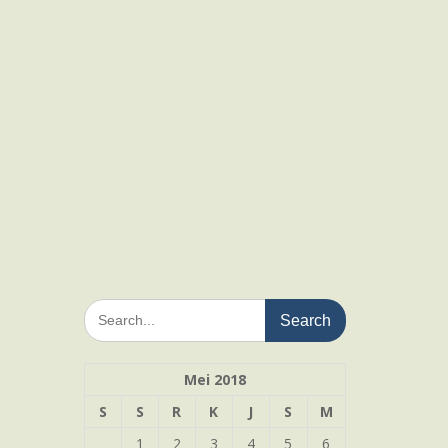
Search
for:
Mei 2018
S
S
R
K
J
S
M
1
2
3
4
5
6