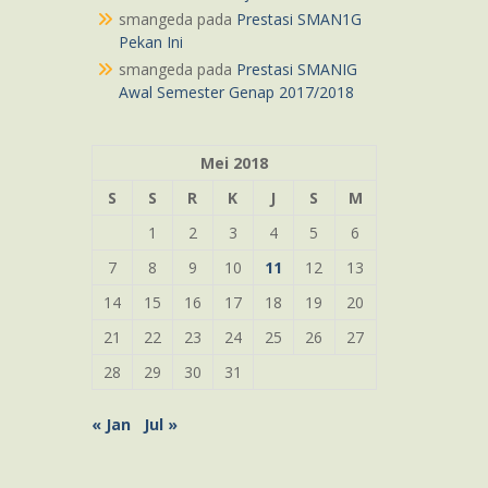
smangeda
pada
Prestasi SMAN1G
Pekan Ini
smangeda
pada
Prestasi SMANIG
Awal Semester Genap 2017/2018
Mei 2018
S
S
R
K
J
S
M
1
2
3
4
5
6
7
8
9
10
11
12
13
14
15
16
17
18
19
20
21
22
23
24
25
26
27
28
29
30
31
« Jan
Jul »