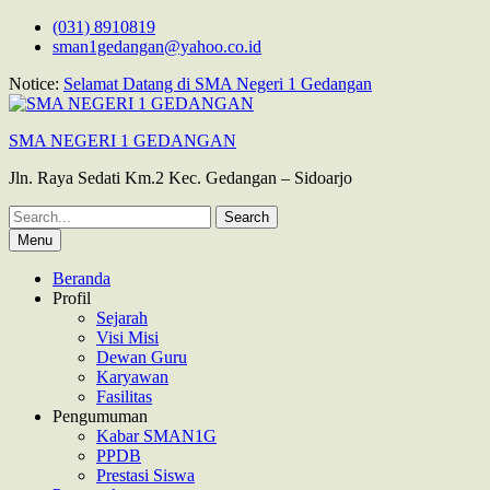
Skip
(031) 8910819
to
sman1gedangan@yahoo.co.id
content
Notice:
Selamat Datang di SMA Negeri 1 Gedangan
SMA NEGERI 1 GEDANGAN
Jln. Raya Sedati Km.2 Kec. Gedangan – Sidoarjo
Search
for:
Menu
Beranda
Profil
Sejarah
Visi Misi
Dewan Guru
Karyawan
Fasilitas
Pengumuman
Kabar SMAN1G
PPDB
Prestasi Siswa