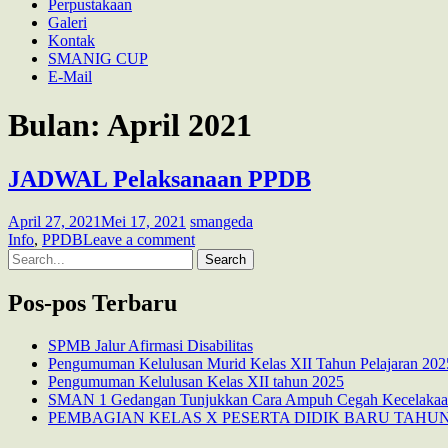
Perpustakaan
Galeri
Kontak
SMANIG CUP
E-Mail
Bulan:
April 2021
JADWAL Pelaksanaan PPDB
April 27, 2021
Mei 17, 2021
smangeda
Info
,
PPDB
Leave a comment
Search
for:
Pos-pos Terbaru
SPMB Jalur Afirmasi Disabilitas
Pengumuman Kelulusan Murid Kelas XII Tahun Pelajaran 202
Pengumuman Kelulusan Kelas XII tahun 2025
SMAN 1 Gedangan Tunjukkan Cara Ampuh Cegah Kecelakaan:
PEMBAGIAN KELAS X PESERTA DIDIK BARU TAHUN 