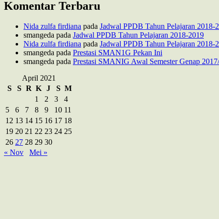
Komentar Terbaru
Nida zulfa firdiana
pada
Jadwal PPDB Tahun Pelajaran 2018-
smangeda
pada
Jadwal PPDB Tahun Pelajaran 2018-2019
Nida zulfa firdiana
pada
Jadwal PPDB Tahun Pelajaran 2018-
smangeda
pada
Prestasi SMAN1G Pekan Ini
smangeda
pada
Prestasi SMANIG Awal Semester Genap 2017
April 2021
S
S
R
K
J
S
M
1
2
3
4
5
6
7
8
9
10
11
12
13
14
15
16
17
18
19
20
21
22
23
24
25
26
27
28
29
30
« Nov
Mei »