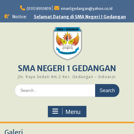
Skip
to
(031) 8910819
sman1gedangan@yahoo.co.id
content
Notice:
Selamat Datang di SMA Negeri 1 Gedangan
SMA NEGERI 1 GEDANGAN
Jln. Raya Sedati Km.2 Kec. Gedangan – Sidoarjo
Search
for:
Menu
Galeri