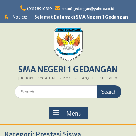
Skip
to
(031) 8910819
sman1gedangan@yahoo.co.id
content
Notice:
Selamat Datang di SMA Negeri 1 Gedangan
SMA NEGERI 1 GEDANGAN
Jln. Raya Sedati Km.2 Kec. Gedangan – Sidoarjo
Search
for:
Menu
Kategori:
Prestasi Siswa