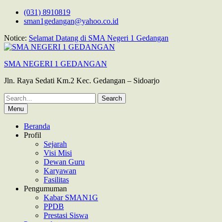
Skip
(031) 8910819
to
sman1gedangan@yahoo.co.id
content
Notice:
Selamat Datang di SMA Negeri 1 Gedangan
SMA NEGERI 1 GEDANGAN
Jln. Raya Sedati Km.2 Kec. Gedangan – Sidoarjo
Search
for:
Menu
Beranda
Profil
Sejarah
Visi Misi
Dewan Guru
Karyawan
Fasilitas
Pengumuman
Kabar SMAN1G
PPDB
Prestasi Siswa