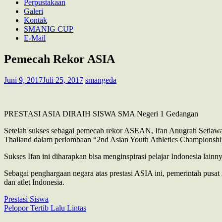
Perpustakaan
Galeri
Kontak
SMANIG CUP
E-Mail
Pemecah Rekor ASIA
Juni 9, 2017
Juli 25, 2017
smangeda
PRESTASI ASIA DIRAIH SISWA SMA Negeri 1 Gedangan
Setelah sukses sebagai pemecah rekor ASEAN, Ifan Anugrah Setiawa
Thailand dalam perlombaan “2nd Asian Youth Athletics Championship 
Sukses Ifan ini diharapkan bisa menginspirasi pelajar Indonesia la
Sebagai penghargaan negara atas prestasi ASIA ini, pemerintah pusa
dan atlet Indonesia.
Prestasi Siswa
Navigasi
Pelopor Tertib Lalu Lintas