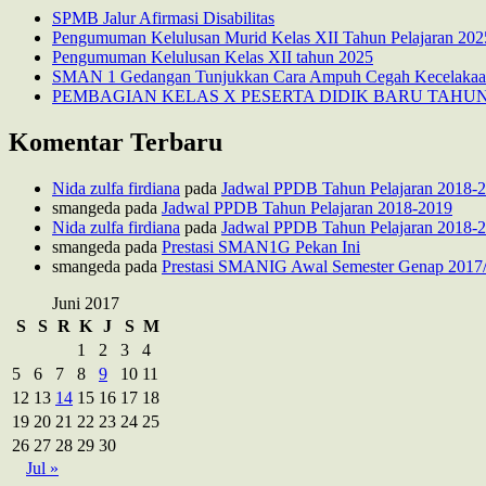
SPMB Jalur Afirmasi Disabilitas
Pengumuman Kelulusan Murid Kelas XII Tahun Pelajaran 202
Pengumuman Kelulusan Kelas XII tahun 2025
SMAN 1 Gedangan Tunjukkan Cara Ampuh Cegah Kecelakaan:
PEMBAGIAN KELAS X PESERTA DIDIK BARU TAHUN 
Komentar Terbaru
Nida zulfa firdiana
pada
Jadwal PPDB Tahun Pelajaran 2018-
smangeda
pada
Jadwal PPDB Tahun Pelajaran 2018-2019
Nida zulfa firdiana
pada
Jadwal PPDB Tahun Pelajaran 2018-
smangeda
pada
Prestasi SMAN1G Pekan Ini
smangeda
pada
Prestasi SMANIG Awal Semester Genap 2017
Juni 2017
S
S
R
K
J
S
M
1
2
3
4
5
6
7
8
9
10
11
12
13
14
15
16
17
18
19
20
21
22
23
24
25
26
27
28
29
30
Jul »