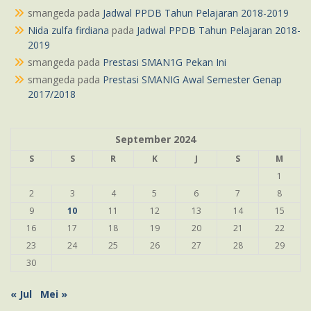
smangeda
pada
Jadwal PPDB Tahun Pelajaran 2018-2019
Nida zulfa firdiana
pada
Jadwal PPDB Tahun Pelajaran 2018-
2019
smangeda
pada
Prestasi SMAN1G Pekan Ini
smangeda
pada
Prestasi SMANIG Awal Semester Genap
2017/2018
September 2024
S
S
R
K
J
S
M
1
2
3
4
5
6
7
8
9
10
11
12
13
14
15
16
17
18
19
20
21
22
23
24
25
26
27
28
29
30
« Jul
Mei »