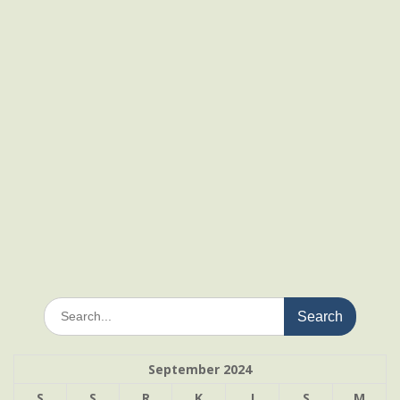
Search
for:
September 2024
S
S
R
K
J
S
M