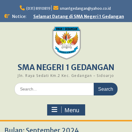
Skip
to
(031) 8910819
sman1gedangan@yahoo.co.id
content
Notice:
Selamat Datang di SMA Negeri 1 Gedangan
SMA NEGERI 1 GEDANGAN
Jln. Raya Sedati Km.2 Kec. Gedangan – Sidoarjo
Search
for:
Menu
Bulan:
September 2024