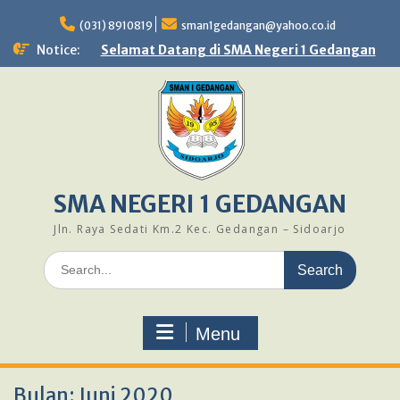
Skip
to
(031) 8910819
sman1gedangan@yahoo.co.id
content
Notice:
Selamat Datang di SMA Negeri 1 Gedangan
SMA NEGERI 1 GEDANGAN
Jln. Raya Sedati Km.2 Kec. Gedangan – Sidoarjo
Search
for:
Menu
Bulan:
Juni 2020