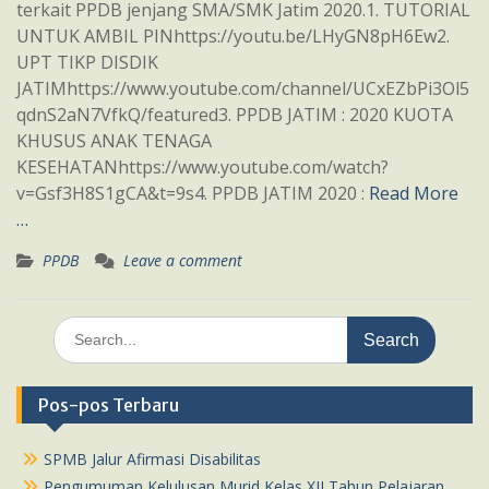
terkait PPDB jenjang SMA/SMK Jatim 2020.1. TUTORIAL
UNTUK AMBIL PINhttps://youtu.be/LHyGN8pH6Ew2.
UPT TIKP DISDIK
JATIMhttps://www.youtube.com/channel/UCxEZbPi3Ol5
qdnS2aN7VfkQ/featured3. PPDB JATIM : 2020 KUOTA
KHUSUS ANAK TENAGA
KESEHATANhttps://www.youtube.com/watch?
v=Gsf3H8S1gCA&t=9s4. PPDB JATIM 2020 :
Read More
…
PPDB
Leave a comment
Search
for:
Pos-pos Terbaru
SPMB Jalur Afirmasi Disabilitas
Pengumuman Kelulusan Murid Kelas XII Tahun Pelajaran