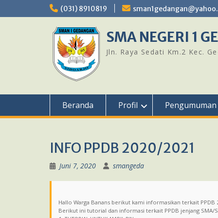
Skip
(031) 8910819
sman1gedangan@yahoo.c
to
content
SMA NEGERI 1 
Jln. Raya Sedati Km.2 Kec. G
Beranda
Profil
Pengumuman
INFO PPDB 2020/2021
Juni 7, 2020
smangeda
Hallo Warga Banans berikut kami informasikan terkait PPDB
Berikut ini tutorial dan informasi terkait PPDB jenjang SMA/