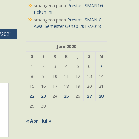
smangeda
pada
Prestasi SMAN1G
Pekan Ini
smangeda
pada
Prestasi SMANIG
Awal Semester Genap 2017/2018
/2021
Juni 2020
S
S
R
K
J
S
M
1
2
3
4
5
6
7
8
9
10
11
12
13
14
15
16
17
18
19
20
21
22
23
24
25
26
27
28
29
30
« Apr
Jul »