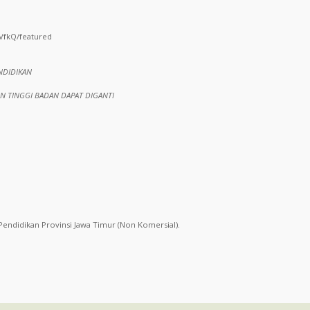
VfkQ/featured
NDIDIKAN
AN TINGGI BADAN DAPAT DIGANTI
Pendidikan Provinsi Jawa Timur (Non Komersial).