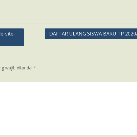
e-site-
DAFTAR ULANG SISWA BARU TP 2020
ng wajib ditandai
*