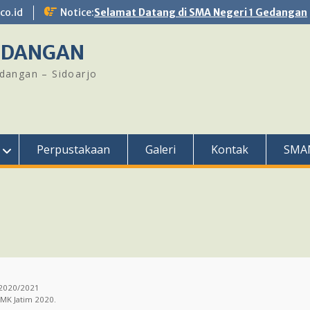
o.id
Notice:
Selamat Datang di SMA Negeri 1 Gedangan
GEDANGAN
edangan – Sidoarjo
Perpustakaan
Galeri
Kontak
SMA
 2020/2021
SMK Jatim 2020.