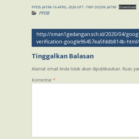
PPDB-JATIM-16-APRIL-2020-UPT.-TIKP-DISDIK-JATIM
Download
PPDB
Navigasi
http://sman1gedangan.sch.id/2020/04/googl
verification-google96457ea5fddb814b-html/
pos
Tinggalkan Balasan
Alamat email Anda tidak akan dipublikasikan.
Ruas ya
Komentar
*