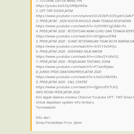
1. TUTORIAL UNTUK AMBIL PIN
https://youtu.be/LHyGN8pH6Ew
2. UPT TIKP DISDIK JATIM
https://www.youtube.com/channel/UCxEZbPi3Ol5qdnS2aN7
3. PPDB JATIM : 2020 KUOTA KHUSUS ANAK TENAGA KESEHATAN
https://www.youtube.com/watch?v=Gsf3H8S1gCA&t=9s
4. PPDB JATIM 2020 : KETENTUAN ANAK GURU DAN TENAGA KEPE
https://www.youtube.com/watch?v=l0OgAoa2FN4
5. PPDB JATIM 2020 : SURAT KETERANGAN TIDAK BUTA WARNA D
https://www.youtube.com/watch?v=ihS510x5KQo
6. PPDB JATIM 2020 : VERIFIKASI NILAI RAPOR
https://www.youtube.com/watch?v=cUAuQYn8e5Q
7. PPDB JATIM 2020 : PENJELASAN TENTANG ZONA
https://www.youtube.com/watch?v=P7zanRtjAas
8. JUKNIS PPDB SMA/SMK/PKPLK JATIM 2020
https://www.youtube.com/watch?v=LVaSUrMU08s
9. PPDB JATIM 2020 : CALL CENTRE
https://www.youtube.com/watch?v=Eg6mzPX7LKQ
INFO RESMI PPDB JATIM 2020
Kini dapat diakses melalui Channel Youtube UPT. TIKP Dinas 
Untuk dapatkan update info terbaru.
Terimakasih.
Info dari:
Dinas Pendidikan Prov. Jatim