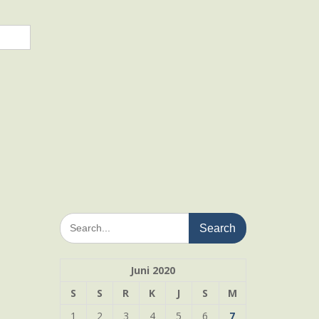
Search
for:
Juni 2020
S
S
R
K
J
S
M
1
2
3
4
5
6
7