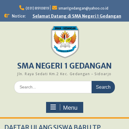
Skip
to
(031) 8910819
sman1gedangan@yahoo.co.id
content
Notice:
Selamat Datang di SMA Negeri 1 Gedangan
SMA NEGERI 1 GEDANGAN
Jln. Raya Sedati Km.2 Kec. Gedangan – Sidoarjo
Search
for:
Menu
DAFTAR ULANG SISWA BARU TP