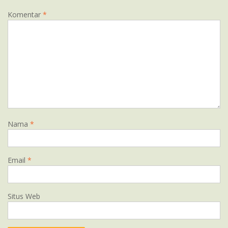
Komentar
*
Nama
*
Email
*
Situs Web