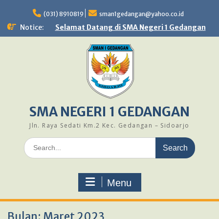
Skip
to
(031) 8910819
sman1gedangan@yahoo.co.id
content
Notice:
Selamat Datang di SMA Negeri 1 Gedangan
SMA NEGERI 1 GEDANGAN
Jln. Raya Sedati Km.2 Kec. Gedangan – Sidoarjo
Search
for:
Menu
Bulan:
Maret 2023