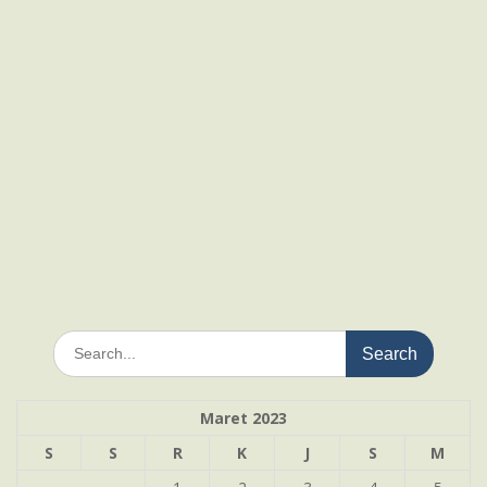
Search
for:
Maret 2023
S
S
R
K
J
S
M