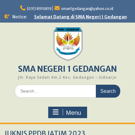
Skip
to
(031) 8910819
sman1gedangan@yahoo.co.id
content
Notice:
Selamat Datang di SMA Negeri 1 Gedangan
SMA NEGERI 1 GEDANGAN
Jln. Raya Sedati Km.2 Kec. Gedangan – Sidoarjo
Search
for:
Menu
JUKNIS PPDB JATIM 2023