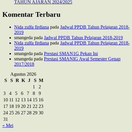
TAHUN AJARAN 2024/2025
Komentar Terbaru
Nida zulfa firdiana
pada
Jadwal PPDB Tahun Pelajaran 2018-
2019
smangeda
pada
Jadwal PPDB Tahun Pelajaran 2018-2019
Nida zulfa firdiana
pada
Jadwal PPDB Tahun Pelajaran 2018-
2019
smangeda
pada
Prestasi SMAN1G Pekan Ini
smangeda
pada
Prestasi SMANIG Awal Semester Genap
2017/2018
Agustus 2026
S
S
R
K
J
S
M
1
2
3
4
5
6
7
8
9
10
11
12
13
14
15
16
17
18
19
20
21
22
23
24
25
26
27
28
29
30
31
« Mei