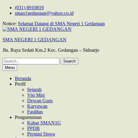
Skip
(031) 8910819
to
sman1gedangan@yahoo.co.id
content
Notice:
Selamat Datang di SMA Negeri 1 Gedangan
SMA NEGERI 1 GEDANGAN
Jln. Raya Sedati Km.2 Kec. Gedangan – Sidoarjo
Search
for:
Menu
Beranda
Profil
Sejarah
Visi Misi
Dewan Guru
Karyawan
Fasilitas
Pengumuman
Kabar SMAN1G
PPDB
Prestasi Siswa