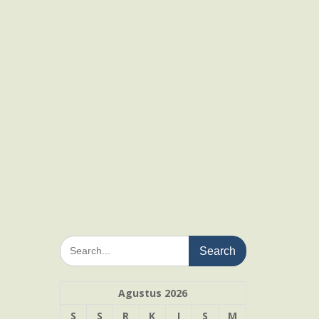
Search
for:
Agustus 2026
S
S
R
K
J
S
M