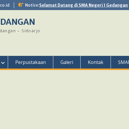
o.id
Notice:
Selamat Datang di SMA Negeri 1 Gedangan
GEDANGAN
edangan – Sidoarjo
Perpustakaan
Galeri
Kontak
SMA