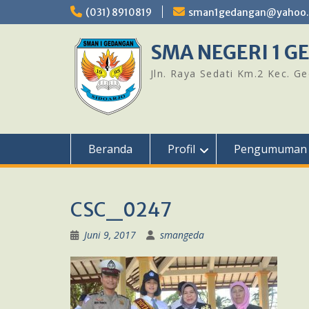
Skip
(031) 8910819
sman1gedangan@yahoo.c
to
content
SMA NEGERI 1 
Jln. Raya Sedati Km.2 Kec. G
Beranda
Profil
Pengumuman
CSC_0247
Juni 9, 2017
smangeda