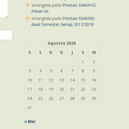
smangeda
pada
Prestasi SMAN1G
Pekan Ini
smangeda
pada
Prestasi SMANIG
Awal Semester Genap 2017/2018
Agustus 2026
S
S
R
K
J
S
M
1
2
3
4
5
6
7
8
9
10
11
12
13
14
15
16
17
18
19
20
21
22
23
24
25
26
27
28
29
30
31
« Mei