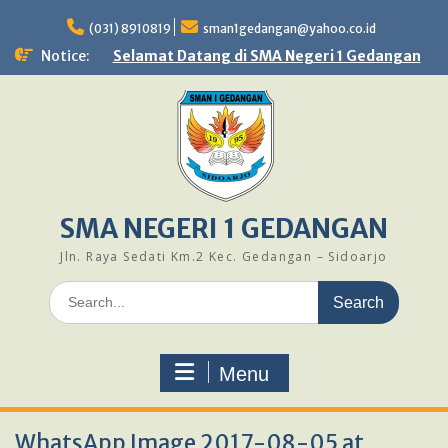
Skip
to
(031) 8910819
sman1gedangan@yahoo.co.id
content
Notice:
Selamat Datang di SMA Negeri 1 Gedangan
SMA NEGERI 1 GEDANGAN
Jln. Raya Sedati Km.2 Kec. Gedangan – Sidoarjo
Search
for:
Menu
WhatsApp Image 2017-08-05 at