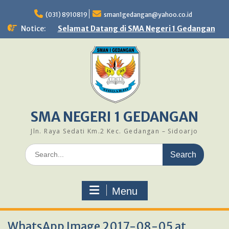
Skip
to
(031) 8910819
sman1gedangan@yahoo.co.id
content
Notice:
Selamat Datang di SMA Negeri 1 Gedangan
SMA NEGERI 1 GEDANGAN
Jln. Raya Sedati Km.2 Kec. Gedangan – Sidoarjo
Search
for:
Menu
WhatsApp Image 2017-08-05 at