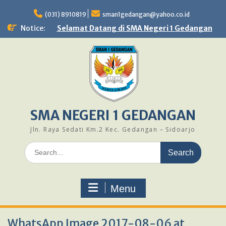
Skip
to
(031) 8910819
sman1gedangan@yahoo.co.id
content
Notice:
Selamat Datang di SMA Negeri 1 Gedangan
SMA NEGERI 1 GEDANGAN
Jln. Raya Sedati Km.2 Kec. Gedangan – Sidoarjo
Search
for:
Menu
WhatsApp Image 2017-08-06 at