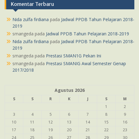
Komentar Terbaru
Nida zulfa firdiana
pada
Jadwal PPDB Tahun Pelajaran 2018-
2019
smangeda
pada
Jadwal PPDB Tahun Pelajaran 2018-2019
Nida zulfa firdiana
pada
Jadwal PPDB Tahun Pelajaran 2018-
2019
smangeda
pada
Prestasi SMAN1G Pekan Ini
smangeda
pada
Prestasi SMANIG Awal Semester Genap
2017/2018
Agustus 2026
S
S
R
K
J
S
M
1
2
3
4
5
6
7
8
9
10
11
12
13
14
15
16
17
18
19
20
21
22
23
24
25
26
27
28
29
30