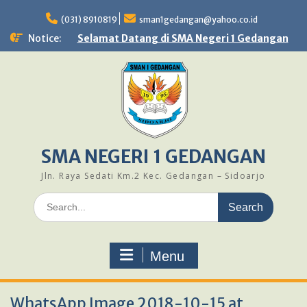
Skip
to
(031) 8910819
sman1gedangan@yahoo.co.id
content
Notice:
Selamat Datang di SMA Negeri 1 Gedangan
SMA NEGERI 1 GEDANGAN
Jln. Raya Sedati Km.2 Kec. Gedangan – Sidoarjo
Search
for:
Menu
WhatsApp Image 2018-10-15 at