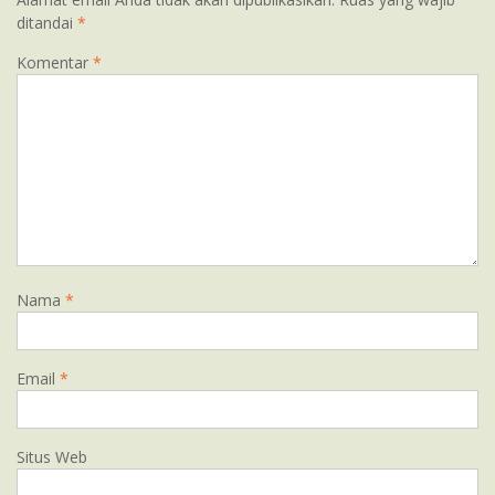
ditandai
*
Komentar
*
Nama
*
Email
*
Situs Web