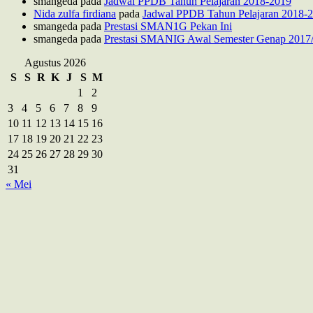
smangeda
pada
Jadwal PPDB Tahun Pelajaran 2018-2019
Nida zulfa firdiana
pada
Jadwal PPDB Tahun Pelajaran 2018-
smangeda
pada
Prestasi SMAN1G Pekan Ini
smangeda
pada
Prestasi SMANIG Awal Semester Genap 2017
Agustus 2026
S
S
R
K
J
S
M
1
2
3
4
5
6
7
8
9
10
11
12
13
14
15
16
17
18
19
20
21
22
23
24
25
26
27
28
29
30
31
« Mei