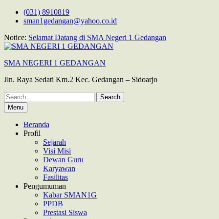
Skip
(031) 8910819
to
sman1gedangan@yahoo.co.id
content
Notice:
Selamat Datang di SMA Negeri 1 Gedangan
SMA NEGERI 1 GEDANGAN
Jln. Raya Sedati Km.2 Kec. Gedangan – Sidoarjo
Search
for:
Menu
Beranda
Profil
Sejarah
Visi Misi
Dewan Guru
Karyawan
Fasilitas
Pengumuman
Kabar SMAN1G
PPDB
Prestasi Siswa