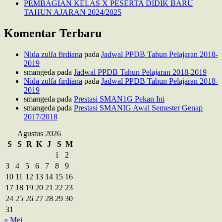
PEMBAGIAN KELAS X PESERTA DIDIK BARU
TAHUN AJARAN 2024/2025
Komentar Terbaru
Nida zulfa firdiana
pada
Jadwal PPDB Tahun Pelajaran 2018-
2019
smangeda
pada
Jadwal PPDB Tahun Pelajaran 2018-2019
Nida zulfa firdiana
pada
Jadwal PPDB Tahun Pelajaran 2018-
2019
smangeda
pada
Prestasi SMAN1G Pekan Ini
smangeda
pada
Prestasi SMANIG Awal Semester Genap
2017/2018
Agustus 2026
S
S
R
K
J
S
M
1
2
3
4
5
6
7
8
9
10
11
12
13
14
15
16
17
18
19
20
21
22
23
24
25
26
27
28
29
30
31
« Mei