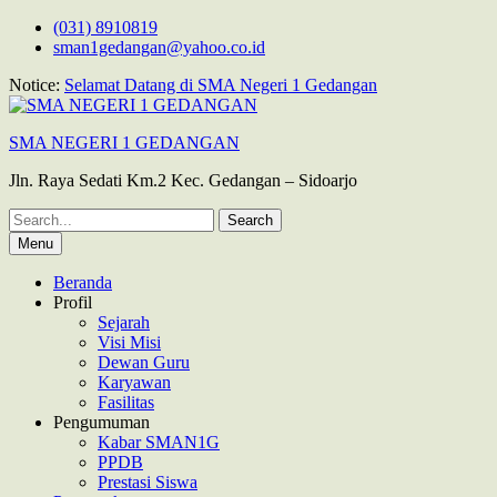
Skip
(031) 8910819
to
sman1gedangan@yahoo.co.id
content
Notice:
Selamat Datang di SMA Negeri 1 Gedangan
SMA NEGERI 1 GEDANGAN
Jln. Raya Sedati Km.2 Kec. Gedangan – Sidoarjo
Search
for:
Menu
Beranda
Profil
Sejarah
Visi Misi
Dewan Guru
Karyawan
Fasilitas
Pengumuman
Kabar SMAN1G
PPDB
Prestasi Siswa