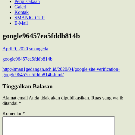
Perpustakaan
Galeri
Kontak
SMANIG CUP
E-Mail
google96457ea5fddb814b
April 9, 2020
smangeda
google96457ea5fddb814b
Navigasi
http://sman1gedangan.sch.id/2020/04/google-site-verification-
google96457ea5fddb814b-html/
pos
Tinggalkan Balasan
Alamat email Anda tidak akan dipublikasikan.
Ruas yang wajib
ditandai
*
Komentar
*