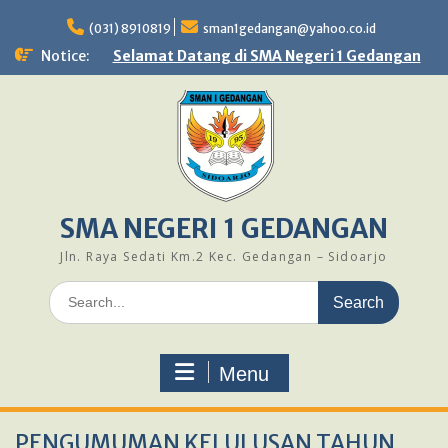
Skip
to
(031) 8910819
sman1gedangan@yahoo.co.id
content
Notice:
Selamat Datang di SMA Negeri 1 Gedangan
SMA NEGERI 1 GEDANGAN
Jln. Raya Sedati Km.2 Kec. Gedangan – Sidoarjo
Search
for:
Menu
PENGUMUMAN KELULUSAN TAHUN