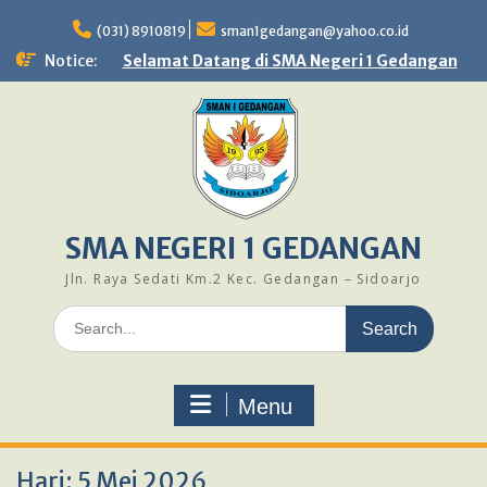
Skip
to
(031) 8910819
sman1gedangan@yahoo.co.id
content
Notice:
Selamat Datang di SMA Negeri 1 Gedangan
SMA NEGERI 1 GEDANGAN
Jln. Raya Sedati Km.2 Kec. Gedangan – Sidoarjo
Search
for:
Menu
Hari:
5 Mei 2026