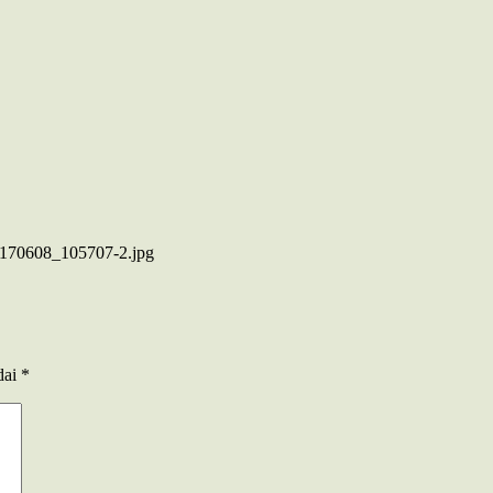
20170608_105707-2.jpg
dai
*