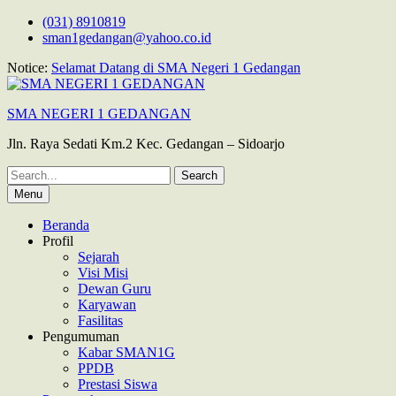
Skip
(031) 8910819
to
sman1gedangan@yahoo.co.id
content
Notice:
Selamat Datang di SMA Negeri 1 Gedangan
SMA NEGERI 1 GEDANGAN
Jln. Raya Sedati Km.2 Kec. Gedangan – Sidoarjo
Search
for:
Menu
Beranda
Profil
Sejarah
Visi Misi
Dewan Guru
Karyawan
Fasilitas
Pengumuman
Kabar SMAN1G
PPDB
Prestasi Siswa