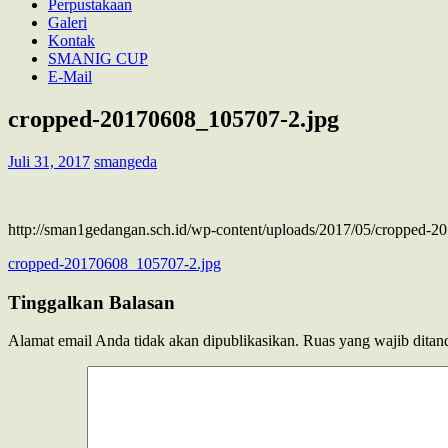
Perpustakaan
Galeri
Kontak
SMANIG CUP
E-Mail
cropped-20170608_105707-2.jpg
Juli 31, 2017
smangeda
http://sman1gedangan.sch.id/wp-content/uploads/2017/05/cropped-
Navigasi
cropped-20170608_105707-2.jpg
pos
Tinggalkan Balasan
Alamat email Anda tidak akan dipublikasikan.
Ruas yang wajib ditan