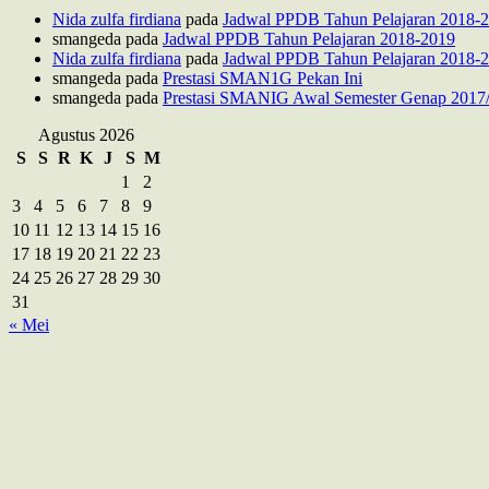
Nida zulfa firdiana
pada
Jadwal PPDB Tahun Pelajaran 2018-
smangeda
pada
Jadwal PPDB Tahun Pelajaran 2018-2019
Nida zulfa firdiana
pada
Jadwal PPDB Tahun Pelajaran 2018-
smangeda
pada
Prestasi SMAN1G Pekan Ini
smangeda
pada
Prestasi SMANIG Awal Semester Genap 2017
Agustus 2026
S
S
R
K
J
S
M
1
2
3
4
5
6
7
8
9
10
11
12
13
14
15
16
17
18
19
20
21
22
23
24
25
26
27
28
29
30
31
« Mei