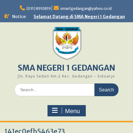
Skip
to
(031) 8910819
sman1gedangan@yahoo.co.id
content
Notice:
Selamat Datang di SMA Negeri 1 Gedangan
SMA NEGERI 1 GEDANGAN
Jln. Raya Sedati Km.2 Kec. Gedangan – Sidoarjo
Search
for:
Menu
141ec0efb5463e73