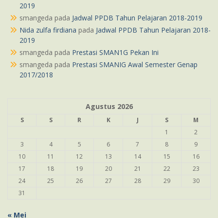
2019
smangeda
pada
Jadwal PPDB Tahun Pelajaran 2018-2019
Nida zulfa firdiana
pada
Jadwal PPDB Tahun Pelajaran 2018-
2019
smangeda
pada
Prestasi SMAN1G Pekan Ini
smangeda
pada
Prestasi SMANIG Awal Semester Genap
2017/2018
Agustus 2026
S
S
R
K
J
S
M
1
2
3
4
5
6
7
8
9
10
11
12
13
14
15
16
17
18
19
20
21
22
23
24
25
26
27
28
29
30
31
« Mei