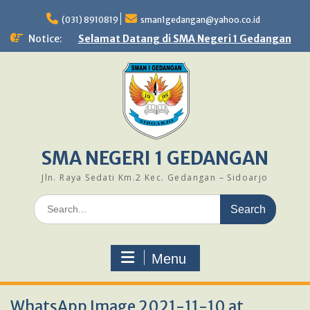
Skip
to
(031) 8910819
sman1gedangan@yahoo.co.id
content
Notice:
Selamat Datang di SMA Negeri 1 Gedangan
SMA NEGERI 1 GEDANGAN
Jln. Raya Sedati Km.2 Kec. Gedangan – Sidoarjo
Search
for:
Menu
WhatsApp Image 2021-11-10 at