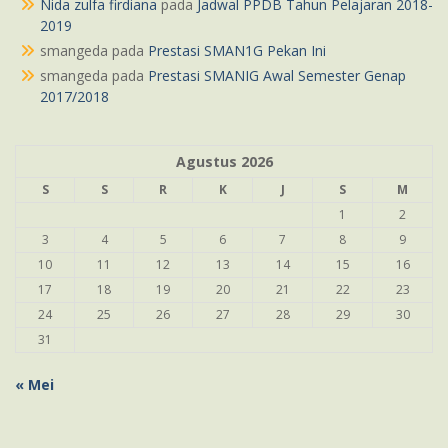
Nida zulfa firdiana
pada
Jadwal PPDB Tahun Pelajaran 2018-
2019
smangeda
pada
Prestasi SMAN1G Pekan Ini
smangeda
pada
Prestasi SMANIG Awal Semester Genap
2017/2018
Agustus 2026
S
S
R
K
J
S
M
1
2
3
4
5
6
7
8
9
10
11
12
13
14
15
16
17
18
19
20
21
22
23
24
25
26
27
28
29
30
31
« Mei