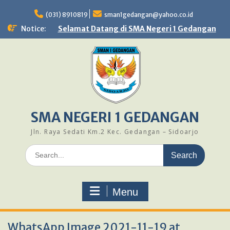
Skip
to
(031) 8910819
sman1gedangan@yahoo.co.id
content
Notice:
Selamat Datang di SMA Negeri 1 Gedangan
SMA NEGERI 1 GEDANGAN
Jln. Raya Sedati Km.2 Kec. Gedangan – Sidoarjo
Search
for:
Menu
WhatsApp Image 2021-11-19 at