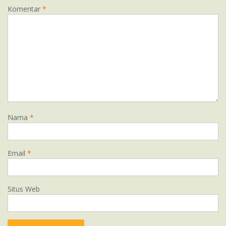
Komentar
*
Nama
*
Email
*
Situs Web