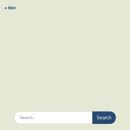
« Mei
Search
for: