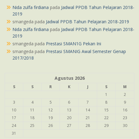
Nida zulfa firdiana
pada
Jadwal PPDB Tahun Pelajaran 2018-
2019
smangeda
pada
Jadwal PPDB Tahun Pelajaran 2018-2019
Nida zulfa firdiana
pada
Jadwal PPDB Tahun Pelajaran 2018-
2019
smangeda
pada
Prestasi SMAN1G Pekan Ini
smangeda
pada
Prestasi SMANIG Awal Semester Genap
2017/2018
Agustus 2026
S
S
R
K
J
S
M
1
2
3
4
5
6
7
8
9
10
11
12
13
14
15
16
17
18
19
20
21
22
23
24
25
26
27
28
29
30
31