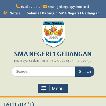
Skip
to
(031) 8910819
sman1gedangan@yahoo.co.id
content
Notice:
Selamat Datang di SMA Negeri 1 Gedangan
SMA NEGERI 1 GEDANGAN
Jln. Raya Sedati Km.2 Kec. Gedangan – Sidoarjo
Search
for:
Menu
16111703 (1)