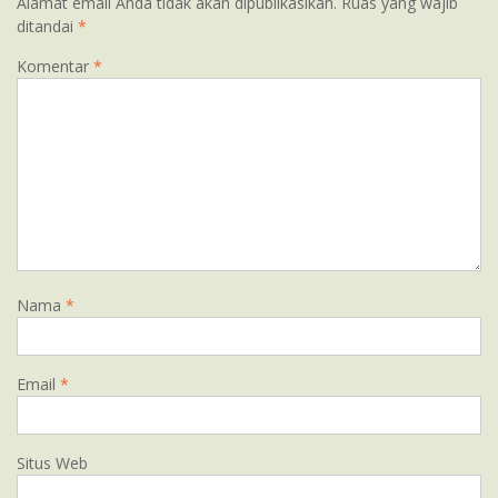
Alamat email Anda tidak akan dipublikasikan.
Ruas yang wajib
ditandai
*
Komentar
*
Nama
*
Email
*
Situs Web