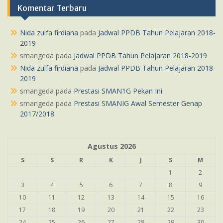
Komentar Terbaru
Nida zulfa firdiana
pada
Jadwal PPDB Tahun Pelajaran 2018-
2019
smangeda
pada
Jadwal PPDB Tahun Pelajaran 2018-2019
Nida zulfa firdiana
pada
Jadwal PPDB Tahun Pelajaran 2018-
2019
smangeda
pada
Prestasi SMAN1G Pekan Ini
smangeda
pada
Prestasi SMANIG Awal Semester Genap
2017/2018
Agustus 2026
S
S
R
K
J
S
M
1
2
3
4
5
6
7
8
9
10
11
12
13
14
15
16
17
18
19
20
21
22
23
24
25
26
27
28
29
30