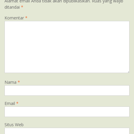
Alamat email Anda tidak akan dipublikasikan.
Ruas yang wajib
ditandai
*
Komentar
*
Nama
*
Email
*
Situs Web