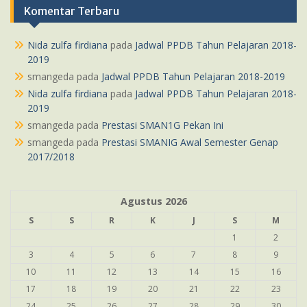
Komentar Terbaru
Nida zulfa firdiana
pada
Jadwal PPDB Tahun Pelajaran 2018-
2019
smangeda
pada
Jadwal PPDB Tahun Pelajaran 2018-2019
Nida zulfa firdiana
pada
Jadwal PPDB Tahun Pelajaran 2018-
2019
smangeda
pada
Prestasi SMAN1G Pekan Ini
smangeda
pada
Prestasi SMANIG Awal Semester Genap
2017/2018
Agustus 2026
S
S
R
K
J
S
M
1
2
3
4
5
6
7
8
9
10
11
12
13
14
15
16
17
18
19
20
21
22
23
24
25
26
27
28
29
30