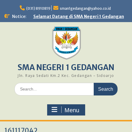
Skip
to
(031) 8910819
sman1gedangan@yahoo.co.id
content
Notice:
Selamat Datang di SMA Negeri 1 Gedangan
SMA NEGERI 1 GEDANGAN
Jln. Raya Sedati Km.2 Kec. Gedangan – Sidoarjo
Search
for:
Menu
161117042