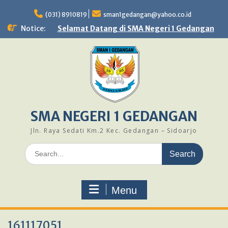
Skip
to
(031) 8910819
sman1gedangan@yahoo.co.id
content
Notice:
Selamat Datang di SMA Negeri 1 Gedangan
SMA NEGERI 1 GEDANGAN
Jln. Raya Sedati Km.2 Kec. Gedangan – Sidoarjo
Search
for:
Menu
161117051