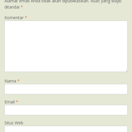
Alamat email Anda tidak akan dipublikasikan.
Ruas yang wajib
ditandai
*
Komentar
*
Nama
*
Email
*
Situs Web