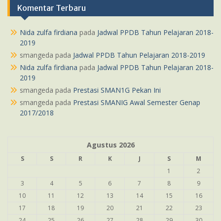
Komentar Terbaru
Nida zulfa firdiana
pada
Jadwal PPDB Tahun Pelajaran 2018-
2019
smangeda
pada
Jadwal PPDB Tahun Pelajaran 2018-2019
Nida zulfa firdiana
pada
Jadwal PPDB Tahun Pelajaran 2018-
2019
smangeda
pada
Prestasi SMAN1G Pekan Ini
smangeda
pada
Prestasi SMANIG Awal Semester Genap
2017/2018
Agustus 2026
S
S
R
K
J
S
M
1
2
3
4
5
6
7
8
9
10
11
12
13
14
15
16
17
18
19
20
21
22
23
24
25
26
27
28
29
30