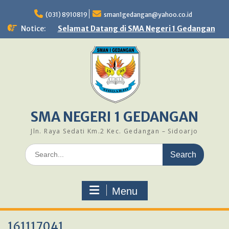
Skip
to
(031) 8910819
sman1gedangan@yahoo.co.id
content
Notice:
Selamat Datang di SMA Negeri 1 Gedangan
SMA NEGERI 1 GEDANGAN
Jln. Raya Sedati Km.2 Kec. Gedangan – Sidoarjo
Search
for:
Menu
161117041