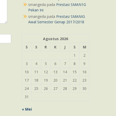
smangeda
pada
Prestasi SMAN1G
Pekan Ini
smangeda
pada
Prestasi SMANIG
Awal Semester Genap 2017/2018
Agustus 2026
S
S
R
K
J
S
M
1
2
3
4
5
6
7
8
9
10
11
12
13
14
15
16
17
18
19
20
21
22
23
24
25
26
27
28
29
30
31
« Mei