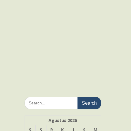
Search
for:
Agustus 2026
S
S
R
K
J
S
M