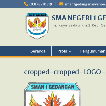
Skip
(031) 8910819
sman1gedangan@yahoo.c
to
content
SMA NEGERI 1 
Jln. Raya Sedati Km.2 Kec. G
Beranda
Profil
Pengumuman
cropped-cropped-LOGO